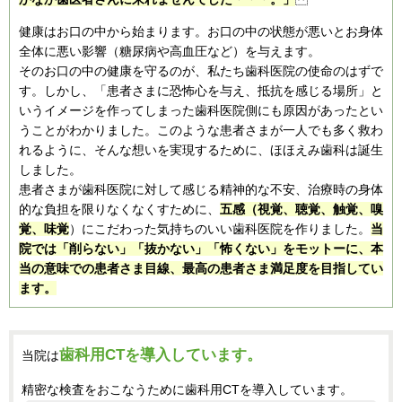
健康はお口の中から始まります。お口の中の状態が悪いとお身体
全体に悪い影響（糖尿病や高血圧など）を与えます。
そのお口の中の健康を守るのが、私たち歯科医院の使命のはずで
す。しかし、「患者さまに恐怖心を与え、抵抗を感じる場所」と
いうイメージを作ってしまった歯科医院側にも原因があったとい
うことがわかりました。このような患者さまが一人でも多く救わ
れるように、そんな想いを実現するために、ほほえみ歯科は誕生
しました。
患者さまが歯科医院に対して感じる精神的な不安、治療時の身体
的な負担を限りなくなくすために、
五感（視覚、聴覚、触覚、嗅
覚、味覚
）にこだわった気持ちのいい歯科医院を作りました。
当
院では「削らない」「抜かない」「怖くない」をモットーに、本
当の意味での患者さま目線、最高の患者さま満足度を目指してい
ます。
歯科用CTを導入しています。
当院は
精密な検査をおこなうために
歯科用CTを導入しています。