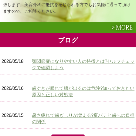
致します。美容外科に抵抗を感じられる方でもお気軽に通って頂け
ますので、ご相談ください。
ブログ
2026/05/18
顎関節症になりやすい人の特徴とは?セルフチェッ
クで確認しよう
2026/05/16
歯ぐきが腫れて膿が出るのは危険?知っておきたい
原因と正しい対処法
2026/05/15
暑さ疲れで歯ぎしりが増える?夏バテと歯への負担
の関係