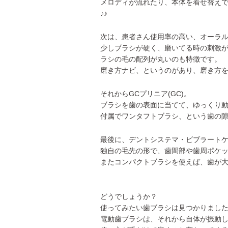
メロディが流れたり、本体を着せ替え
♪♪
次は、患者さん使用率の高い、オーラルB
少しブラシが硬く、磨いてる時の刺激
ラシの毛の配列が丸いのも特徴です。
磨き方ナビ、というのがあり、磨き方
それからGCプリニア(GC)。
ブラシを歯の表面に当てて、ゆっくり
付属でワンタフトブラシ、という歯の
最後に、デントシステマ・ビブラートケ
独自の毛先の形で、歯間部や歯周ポケッ
またコンパクトブラシを使えば、歯が
どうでしょうか？
使ってみたい歯ブラシは見つかりまし
電動歯ブラシは、それから自体が振動し