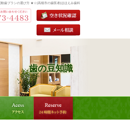
電動歯ブラシの選び方 ★☆|高槻市の歯医者|ほほえみ歯科
歯の豆知識