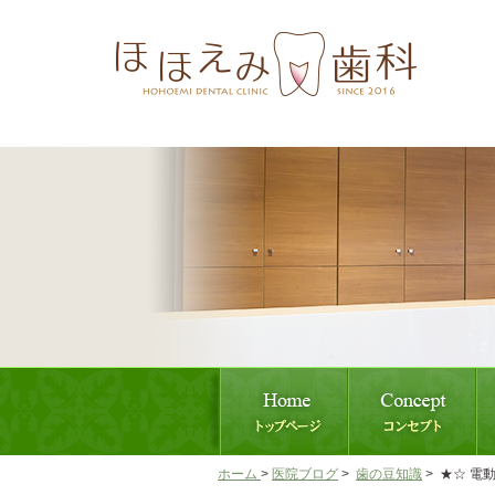
ホーム
>
医院ブログ
>
歯の豆知識
>
★☆ 電