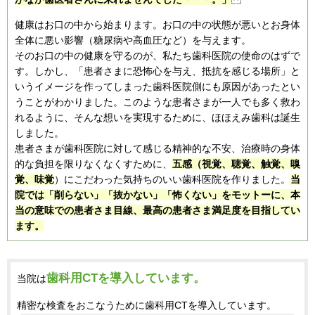
健康はお口の中から始まります。お口の中の状態が悪いとお身体
全体に悪い影響（糖尿病や高血圧など）を与えます。
そのお口の中の健康を守るのが、私たち歯科医院の使命のはずで
す。しかし、「患者さまに恐怖心を与え、抵抗を感じる場所」と
いうイメージを作ってしまった歯科医院側にも原因があったとい
うことがわかりました。このような患者さまが一人でも多く救わ
れるように、そんな想いを実現するために、ほほえみ歯科は誕生
しました。
患者さまが歯科医院に対して感じる精神的な不安、治療時の身体
的な負担を限りなくなくすために、
五感（視覚、聴覚、触覚、嗅
覚、味覚
）にこだわった気持ちのいい歯科医院を作りました。
当
院では「削らない」「抜かない」「怖くない」をモットーに、本
当の意味での患者さま目線、最高の患者さま満足度を目指してい
ます。
歯科用CTを導入しています。
当院は
精密な検査をおこなうために
歯科用CTを導入しています。