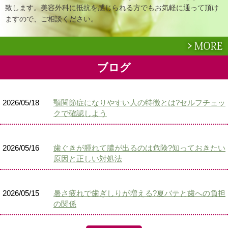
致します。美容外科に抵抗を感じられる方でもお気軽に通って頂け
ますので、ご相談ください。
ブログ
2026/05/18
顎関節症になりやすい人の特徴とは?セルフチェッ
クで確認しよう
2026/05/16
歯ぐきが腫れて膿が出るのは危険?知っておきたい
原因と正しい対処法
2026/05/15
暑さ疲れで歯ぎしりが増える?夏バテと歯への負担
の関係