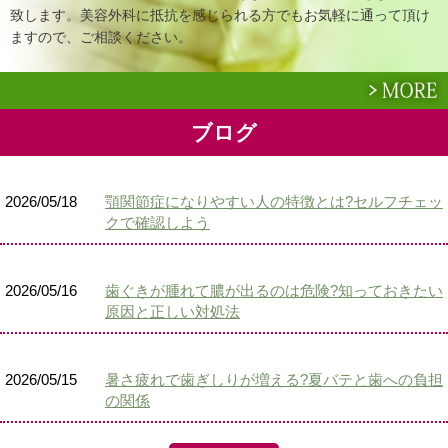
致します。美容外科に抵抗を感じられる方でもお気軽に通って頂け
ますので、ご相談ください。
ブログ
2026/05/18
顎関節症になりやすい人の特徴とは?セルフチェッ
クで確認しよう
2026/05/16
歯ぐきが腫れて膿が出るのは危険?知っておきたい
原因と正しい対処法
2026/05/15
暑さ疲れで歯ぎしりが増える?夏バテと歯への負担
の関係