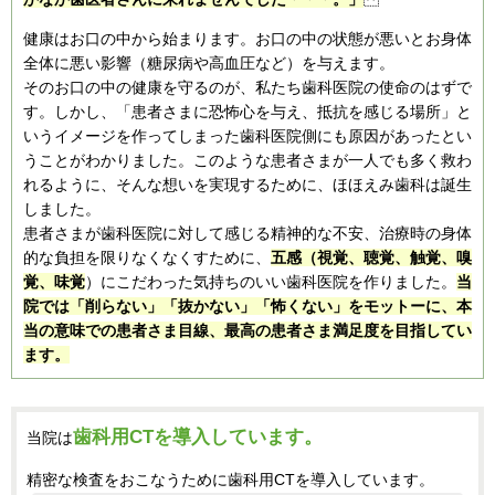
健康はお口の中から始まります。お口の中の状態が悪いとお身体
全体に悪い影響（糖尿病や高血圧など）を与えます。
そのお口の中の健康を守るのが、私たち歯科医院の使命のはずで
す。しかし、「患者さまに恐怖心を与え、抵抗を感じる場所」と
いうイメージを作ってしまった歯科医院側にも原因があったとい
うことがわかりました。このような患者さまが一人でも多く救わ
れるように、そんな想いを実現するために、ほほえみ歯科は誕生
しました。
患者さまが歯科医院に対して感じる精神的な不安、治療時の身体
的な負担を限りなくなくすために、
五感（視覚、聴覚、触覚、嗅
覚、味覚
）にこだわった気持ちのいい歯科医院を作りました。
当
院では「削らない」「抜かない」「怖くない」をモットーに、本
当の意味での患者さま目線、最高の患者さま満足度を目指してい
ます。
歯科用CTを導入しています。
当院は
精密な検査をおこなうために
歯科用CTを導入しています。